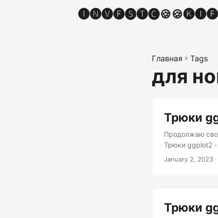
🅘🅝🅥🅔🅢🅣🅒🍪🍪🅚🅘🅔
Главная
»
Tags
для н
Трюки gg
Продолжаю свою
Трюки ggplot2 
ggplot2 - агрегирование С новым 2023 годом 🎄 Вст
January 2, 2023 ·
подразумевает 
оливье и селедк
Трюки gg