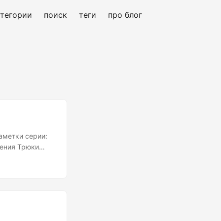
атегории
поиск
теги
про блог
аметки серии:
ения️ Трюки
ствовать салат