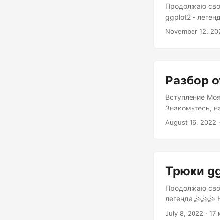
Продолжаю свою 
ggplot2 - леген
Краткое вступл
November 12, 202
является отобр
и тому подобно
обобщающую сов
Разбор о
Вступление Моя жизнь
Знакомьтесь, н
который в наст
August 16, 2022 ·
помнит Сергея 
закрепил за ни
настоящего мас
неожиданным...
Трюки gg
Продолжаю свою се
легенда 🤹🤹🤹 Нео
Ранее я писал 
July 8, 2022 · 17 