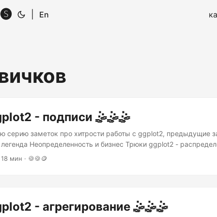
🅢
|
En
к
овичков
plot2 - подписи 🤹🤹🤹
 серию заметок про хитрости работы с ggplot2, предыдущие з
- легенда Неопределенность и бизнес Трюки ggplot2 - распредел
реча нового года традиционно
 18 мин · 🍪🍪🪙
праздничный стол, на котором практически всегда будут присут
а под шубой (далее по тексту просто Оливье и Шуба)....
plot2 - агрегирование 🤹🤹🤹