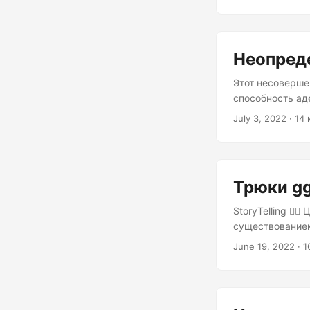
теперь пришло 
диаграммы боле
более совершен
Неопредел
Этот несоверше
способность ад
неподготовленн
July 3, 2022 · 14 
разумеющимися,
когда я завожу 
вероятностную 
Трюки ggp
StoryTelling 🕵
существованием
оспорить. К со
June 19, 2022 · 1
интерпретироват
рассчитывается 