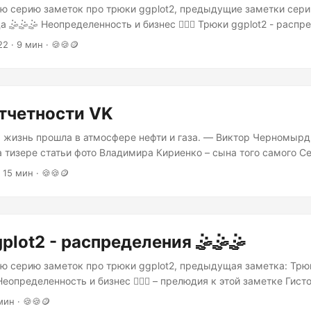
серию заметок про трюки ggplot2, предыдущие заметки серии: Тр
да 🤹🤹🤹 Неопределенность и бизнес 🏌🏾⛳️ Трюки ggplot2 - распре
ение 🤏 Одной из трудных для освоения областей при работе с в
2 · 9 мин · 🍪🍪🪙
ажение различных агрегированных статистик вроде суммы, ср
го. Действительно, часто хочется одновременно лицезреть и ст
окупность на одном графике....
тчетности VK
 прошла в атмосфере нефти и газа. — Виктор Черномырдин
а тизере статьи фото Владимира Кириенко – сына того самого С
оящий момент возглавляет администрацию президента РФ. Насе
 15 мин · 🍪🍪🪙
Кириенко, который провел страну через дефолт 1998 года, а зло
м прозвище “Киндрер Сюрприз” потому что появления новой пер
тодонта политики того времени - Виктора Черномырдина - был
.
plot2 - распределения 🤹🤹🤹️
рию заметок про трюки ggplot2, предыдущая заметка: Трюки ggplot2 -
пределенность и бизнес 🏌🏾⛳️ – прелюдия к этой заметке Гистограммы 📊
о важности использования гистограмм при анализе процессов в 
мин · 🍪🍪🪙