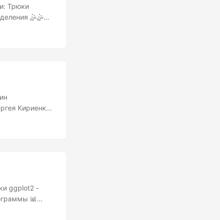
юки
деления 🤹🤹🤹️
изуализацией –
еднего, медианы
руктуру и
ергея Кириенко,
ление постарше
й на язык народ
соны на месте
о весьма
бизнесе и