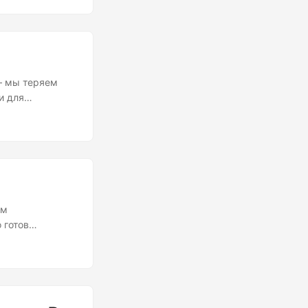
ть такие
танного поиска
 – мы теряем
и для
 собой
 Всякий раз
руг нас имеет
им
 готов
т как инфляция