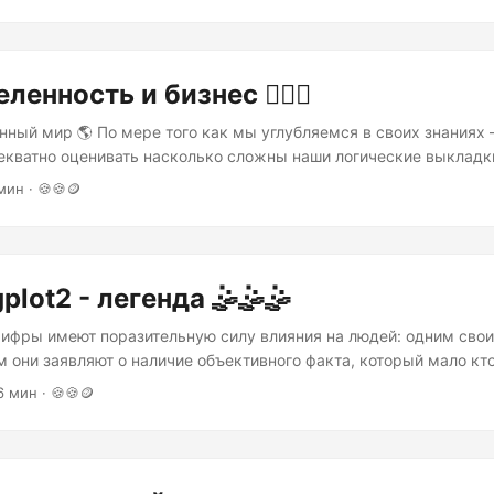
время поделиться несколькими трюками о том как можно сдела
е информативными. Такие трюки – являются итогом моего неус
ных методов визуализации....
енность и бизнес 🏌🏾⛳️
нный мир 🌎 По мере того как мы углубляемся в своих знаниях
екватно оценивать насколько сложны наши логические выкладк
ого слушателя. Вещи, которые нам кажутся очевидными и само
мин · 🍪🍪🪙
 не кажутся таковыми для тех, кто далек от темы обсуждения.
разговор с людьми от бизнеса о том, что все происходящее вок
природу, то сталкиваюсь со стеной непонимания....
lot2 - легенда 🤹🤹🤹️
🏿 Цифры имеют поразительную силу влияния на людей: одним сво
 они заявляют о наличие объективного факта, который мало кто
жалению, цифры также имею свою слабость: их бывает сложно
6 мин · 🍪🍪🪙
ь. Например, все знают, что такое инфляция, но мало кто знае
и также мало кто знает, что инфляция бывает разная....