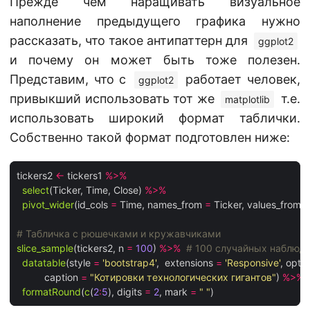
Прежде чем наращивать визуальное
наполнение предыдущего графика нужно
рассказать, что такое антипаттерн для
ggplot2
и почему он может быть тоже полезен.
Представим, что с
работает человек,
ggplot2
привыкший использовать тот же
т.е.
matplotlib
использовать широкий формат таблички.
Собственно такой формат подготовлен ниже:
tickers2 
<-
 tickers1 
%>%
select
(Ticker, Time, Close) 
%>%
pivot_wider
(id_cols 
=
 Time, names_from 
=
 Ticker, values_from 
=
# Табличка с рюшечками и кружавчиками 
slice_sample
(tickers2, n 
=
100
) 
%>%
# 100 случайных наблюд
datatable
(style 
=
'bootstrap4'
,  extensions 
=
'Responsive'
, optio
          caption 
=
"Котировки технологических гигантов"
) 
%>%
formatRound
(
c
(
2
:
5
), digits 
=
2
, mark 
=
" "