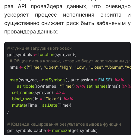
раз API провайдера данных, что очевидно
ускоряет процесс исполнения скрипта и
существенно снижает риск быть забаненым у
провайдера данных:
# Функция загрузки котировок
get_symbols 
<-
function
(sym_vec){

# Общие имена колонок, которые будут использованы для 
  nms 
<-
c
(
"Time"
, 
"Open"
, 
"High"
, 
"Low"
, 
"Close"
, 
"Volume"
, 
"Adj
map
(sym_vec, 
~
getSymbols
(., auto.assign 
=
FALSE
)  
%>%
as_tibble
(rownames 
=
"Time"
) 
%>%
set_names
(nms)) 
%>%
set_names
(sym_vec)  
%>%
bind_rows
(.id 
=
"Ticker"
)  
%>%
mutate
(Time 
=
as.Date
(Time))

}

# Команда кеширования результатов вывода функции 
get_symbols_cache 
<-
memoize