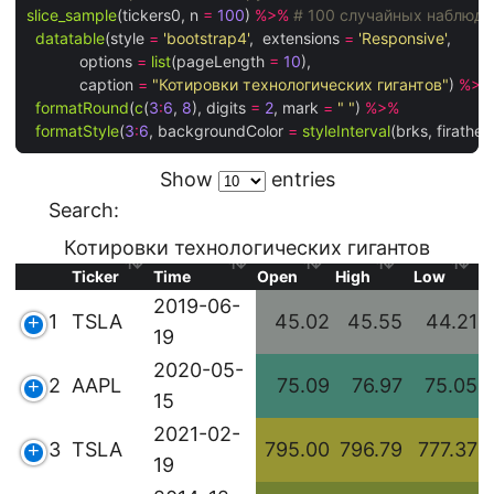
slice_sample
(tickers0, n 
=
100
) 
%>%
# 100 случайных наблюде
datatable
(style 
=
'bootstrap4'
,  extensions 
=
'Responsive'
, 

            options 
=
list
(pageLength 
=
10
),

            caption 
=
"Котировки технологических гигантов"
) 
%>%
formatRound
(
c
(
3
:
6
, 
8
), digits 
=
2
, mark 
=
" "
) 
%>%
formatStyle
(
3
:
6
, backgroundColor 
=
styleInterval
(brks, firathe
Show
entries
Search:
Котировки технологических гигантов
Ticker
Time
Open
High
Low
2019-06-
1
TSLA
45.02
45.55
44.21
19
2020-05-
2
AAPL
75.09
76.97
75.05
15
2021-02-
3
TSLA
795.00
796.79
777.37
19