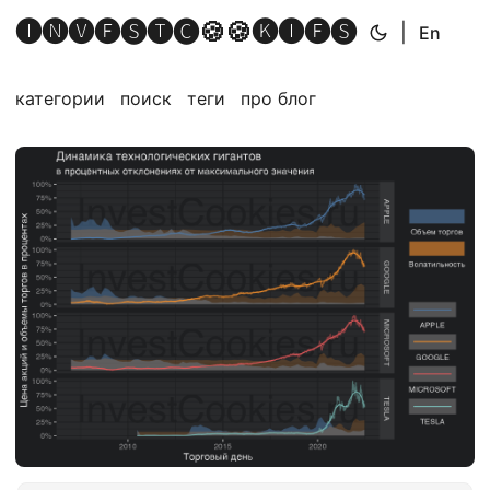
🅘🅝🅥🅔🅢🅣🅒🍪🍪🅚🅘🅔🅢
|
En
категории
поиск
теги
про блог