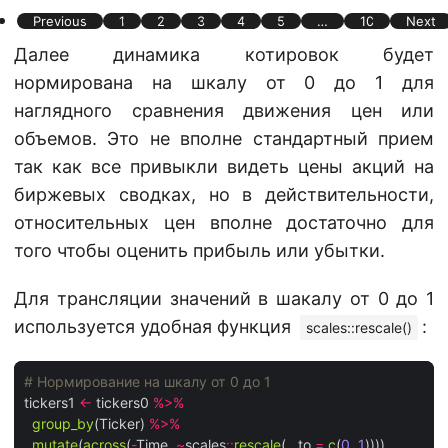
Previous
1
2
3
4
5
…
10
Next
Далее динамика котировок будет
нормирована на шкалу от 0 до 1 для
наглядного сравнения движения цен или
объемов. Это не вполне стандартный прием
так как все привыкли видеть цены акций на
биржевых сводках, но в действительности,
относительных цен вполне достаточно для
того чтобы оценить прибыль или убытки.
Для трансляции значений в шакалу от 0 до 1
используется удобная функция
:
scales::rescale()
# Нормирование на шкалу от 0 до 1
tickers1 
<-
 tickers0 
%>%
group_by
(Ticker) 
%>%
mutate
(
across
(
-
Time, 
~
scales
::
rescale
(., to 
=
c
(
0
, 
1
))))
