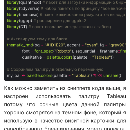
library
(quantmod) 
# пакет для загрузки информации о бирже
library
(tidyverse) 
# набор пакетов по принципу "все включено
library
(memoise) 
# пакет кеширования результатов вывода ф
library
(ggpp) 
# расширение для ggplot2
library
(DT) 
# пакет создания интерактивных таблиц
# Активируем тему для блога
thematic_rmd
(bg 
=
"#1D1E20"
, accent 
=
"cyan"
, fg 
=
"grey90"
, 

             font 
=
font_spec
(
"Roboto"
), sequential 
=
 firatheme
::
firaP
             qualitative 
=
palette.colors
(palette 
=
"Tableau"
)) 

# Сохраняем палитру в отдельную переменную
my_pal 
<-
palette.colors
(palette 
=
"Tableau"
) 
%>%
unname
Как можно заметить из сниппета кода выше, я
настроен использовать палитру Tableau
потому что сочные цвета данной палитры
хорошо смотрятся на темном фоне, который я
использую в качестве визитной карточки для
своеобразного брендирования моего проекта.