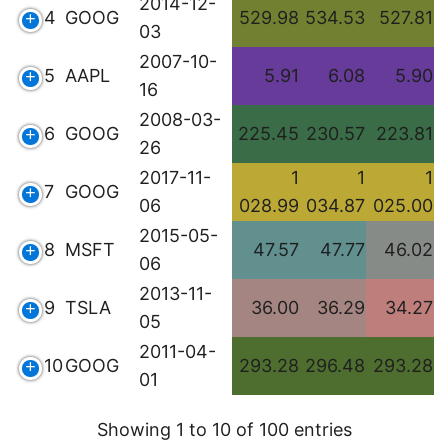
2014-12-
4
GOOG
529.98
534.53
527.81
03
2007-10-
5
AAPL
5.91
6.08
5.90
16
2008-03-
6
GOOG
225.45
230.57
223.81
26
2017-11-
1
1
1
7
GOOG
06
028.99
034.87
025.00
2015-05-
8
MSFT
47.57
47.77
46.02
06
2013-11-
9
TSLA
36.00
36.29
34.27
05
2011-04-
10
GOOG
293.28
296.48
293.28
01
Showing 1 to 10 of 100 entries