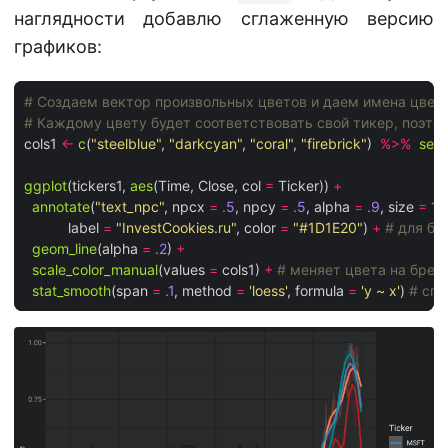
наглядности добавлю сглаженную версию
графиков:
# Создаем вектор произвольных цветов и даем имена цвет
# Каждому цвету будет соответствовать свой тикер, поэт
cols1 
<-
c
(
"steelblue"
, 
"darkcyan"
, 
"coral"
, 
"firebrick"
)  
%>%
set
ggplot
(tickers1, 
aes
(Time, Close, col 
=
 Ticker)) 
+
annotate
(
"text_npc"
, npcx 
=
.5
, npcy 
=
.5
, alpha 
=
.9
, size 
=
15
           label 
=
"InvestCookies.ru"
, color 
=
"#1D1E20"
) 
+
# для бр
geom_line
(alpha 
=
.2
) 
+
scale_color_manual
(values 
=
 cols1) 
+
# меняет цвета на бре
stat_smooth
(span 
=
.1
, method 
=
'loess'
, formula 
=
'y ~ x'
) 
# сг