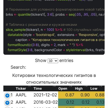
# Переменная для условного форматирования новой табли
brks 
<-
quantile
(tickers1[, 
3
:
6
], probs 
=
seq
(
.05
, 
.95
, 
.05
), na.rm
# Табличка с рюшечками и кружавчиками 
slice_sample
(tickers1, n 
=
100
) 
%>%
# 100 случайных наблюде
datatable
(style 
=
'bootstrap4'
,  extensions 
=
'Responsive'
, optio
          caption 
=
"Котировки технологических гигантов в отно
formatRound
(
c
(
3
:
8
), digits 
=
2
, mark 
=
" "
) 
%>%
formatStyle
(
3
:
8
, backgroundColor 
=
styleInterval
(brks, firathe
Show
entries
Search:
Котировки технологических гигантов в
относительных значениях
Ticker
Time
Open
High
Low
1
AAPL
2021-12-02
0.87
0.90
0.88
2
AAPL
2016-03-02
0.12
0.12
0.13