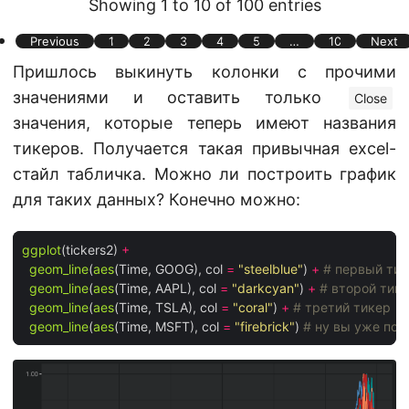
Showing 1 to 10 of 100 entries
Previous
1
2
3
4
5
…
10
Next
Пришлось выкинуть колонки с прочими
значениями и оставить только
Close
значения, которые теперь имеют названия
тикеров. Получается такая привычная excel-
стайл табличка. Можно ли построить график
для таких данных? Конечно можно:
ggplot
(tickers2) 
+
geom_line
(
aes
(Time, GOOG), col 
=
"steelblue"
) 
+
# первый ти
geom_line
(
aes
(Time, AAPL), col 
=
"darkcyan"
) 
+
# второй тик
geom_line
(
aes
(Time, TSLA), col 
=
"coral"
) 
+
# третий тикер
geom_line
(
aes
(Time, MSFT), col 
=
"firebrick"
) 
# ну вы уже поня