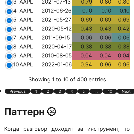
3
AAPL
2021-07-13
0.79
0.80
0.80
4
AAPL
2012-06-26
0.10
0.10
0.10
5
AAPL
2021-05-27
0.69
0.69
0.69
6
AAPL
2020-05-12
0.43
0.43
0.42
7
AAPL
2011-09-15
0.06
0.06
0.06
8
AAPL
2020-04-17
0.38
0.38
0.38
9
AAPL
2010-08-05
0.04
0.04
0.04
10
AAPL
2022-01-06
0.94
0.96
0.96
Showing 1 to 10 of 400 entries
Previous
1
2
3
4
5
…
40
Next
Паттерн 🌝
Когда разговор доходит за инструмент, то