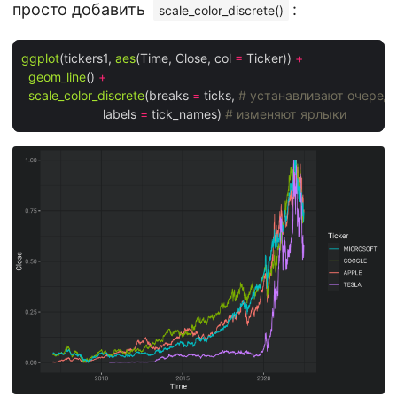
просто добавить
:
scale_color_discrete()
ggplot
(tickers1, 
aes
(Time, Close, col 
=
 Ticker)) 
+
geom_line
() 
+
scale_color_discrete
(breaks 
=
 ticks, 
# устанавливают очеред
                       labels 
=
 tick_names) 
# изменяют ярлыки