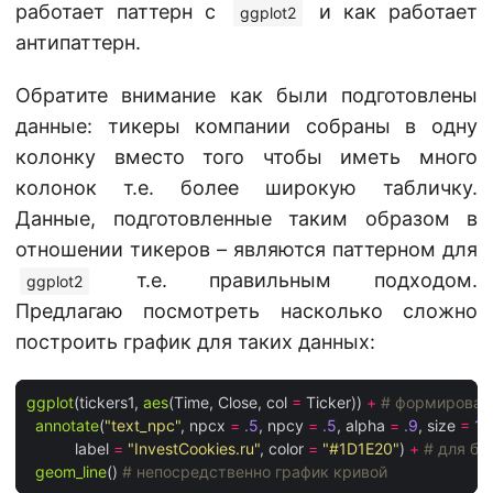
работает паттерн с
и как работает
ggplot2
антипаттерн.
Обратите внимание как были подготовлены
данные: тикеры компании собраны в одну
колонку вместо того чтобы иметь много
колонок т.е. более широкую табличку.
Данные, подготовленные таким образом в
отношении тикеров – являются паттерном для
т.е. правильным подходом.
ggplot2
Предлагаю посмотреть насколько сложно
построить график для таких данных:
ggplot
(tickers1, 
aes
(Time, Close, col 
=
 Ticker)) 
+
# формирован
annotate
(
"text_npc"
, npcx 
=
.5
, npcy 
=
.5
, alpha 
=
.9
, size 
=
15
           label 
=
"InvestCookies.ru"
, color 
=
"#1D1E20"
) 
+
# для бр
geom_line
() 
# непосредственно график кривой