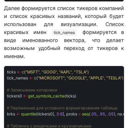
Далее формируется список тикеров компаний
и список красивых названий, который будет
использован для визуализации. Список
красивых имен
формируется в
tick_names
виде именованного вектора, что делает
возможным удобный переход от тикеров к
именам.
ticks 
<-
c
(
"MSFT"
, 
"GOOG"
, 
"AAPL"
, 
"TSLA"
)

tick_names 
<-
c
(
"MICROSOFT"
, 
"GOOGLE"
, 
"APPLE"
, 
"TESLA"
) 
%
# Записываем котировки 
tickers0 
<-
get_symbols_cache
(ticks)

# Переменная для условного форматирования таблицы
brks 
<-
quantile
(tickers0[, 
3
:
6
], probs 
=
seq
(
.05
, 
.95
, 
.05
), na.rm
# Табличка с рюшечками и кружавчиками 