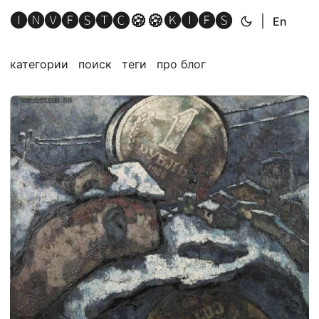
🅘🅝🅥🅔🅢🅣🅒🍪🍪🅚🅘🅔🅢
|
En
категории
поиск
теги
про блог