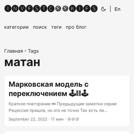
🅘🅝🅥🅔🅢🅣🅒🍪🍪🅚🅘🅔🅢
|
En
категории
поиск
теги
про блог
Главная
»
Tags
матан
Марковская модель с
переключением 🕹⛓🕹
Краткое повторение ⏭ Предыдущие заметки серии:
Рецессия пришла, но это не точно Так есть ли
рецессия? 🔻🔻🔻 В предыдущих заметках говорилось о
September 22, 2022 · 17 мин · 🍪🍪🪙
важности своевременного определения наличия
рецессии вообще и в текущий момент в частности....