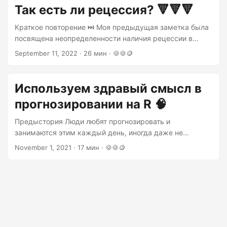
Так есть ли рецессия? 🔻🔻🔻
Краткое повторение ⏭ Моя предыдущая заметка была
посвящена неопределенности наличия рецессии в
США, которая закончилась тем, что Федеральный
September 11, 2022 · 26 мин · 🍪🍪🪙
Резерв США, выполняющий функции центрального
банка, предлагает ориентироваться на
экономитрическую модель при оценке вероятности
Используем здравый смысл в
наличия рецессии1. Автором данной модели – является
прогнозировании на R 🧠
Marcelle Chauvet, которая заслужила место в тизере к
данной заметке не благодаря своей модельной
Предыстория Люди любят прогнозировать и
внешности, но благодаря математическим
занимаются этим каждый день, иногда даже не
способностям....
осознавая того чем занимаются. Каждый день мы
November 1, 2021 · 17 мин · 🍪🍪🪙
планируем поездку на работу 🚗 и нам приходится
оценивать время, которое нам потребуется для того
чтобы прибыть вовремя. Кто-то делает поправки на
погодную обстановку или сезонные особенности: все
обращали внимание, что летом на дорогах
посвободнее, а в канун нового года твориться
беспробудная жесть....