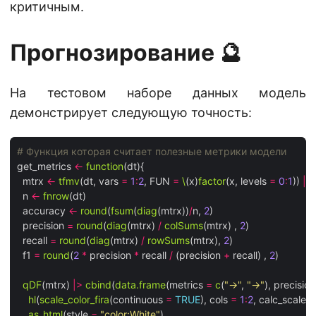
критичным.
Прогнозирование 🔮
На тестовом наборе данных модель
демонстрирует следующую точность:
# Функция которая считает полезные метрики модели
get_metrics 
<-
function
(dt){

  mtrx 
<-
tfmv
(dt, vars 
=
1
:
2
, FUN 
=
\
(x)
factor
(x, levels 
=
0
:
1
)) 
|>
  n 
<-
fnrow
(dt)

  accuracy 
<-
round
(
fsum
(
diag
(mtrx))
/
n, 
2
)

  precision 
=
round
(
diag
(mtrx) 
/
colSums
(mtrx) , 
2
)

  recall 
=
round
(
diag
(mtrx) 
/
rowSums
(mtrx), 
2
)

  f1 
=
round
(
2
*
 precision 
*
 recall 
/
 (precision 
+
 recall) , 
2
)

qDF
(mtrx) 
|>
cbind
(
data.frame
(metrics 
=
c
(
"->"
, 
"->"
), precision,
hl
(
scale_color_fira
(continuous 
=
TRUE
), cols 
=
1
:
2
, calc_scale 
=
as_html
(style 
=
"color:White"
)
