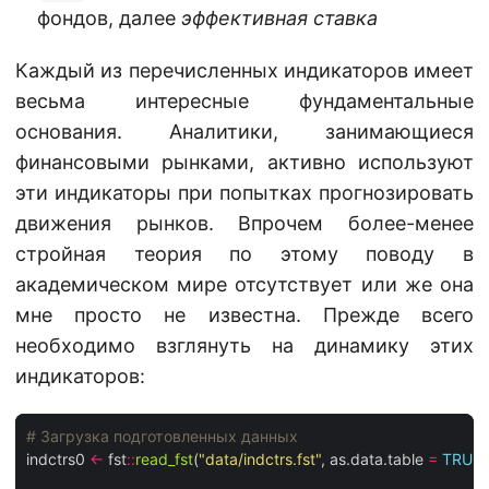
фондов, далее
эффективная ставка
Каждый из перечисленных индикаторов имеет
весьма интересные фундаментальные
основания. Аналитики, занимающиеся
финансовыми рынками, активно используют
эти индикаторы при попытках прогнозировать
движения рынков. Впрочем более-менее
стройная теория по этому поводу в
академическом мире отсутствует или же она
мне просто не известна. Прежде всего
необходимо взглянуть на динамику этих
индикаторов:
# Загрузка подготовленных данных
indctrs0 
<-
 fst
::
read_fst
(
"data/indctrs.fst"
, as.data.table 
=
TRUE
)
