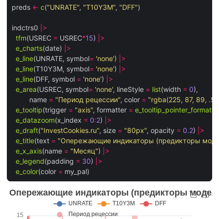
preds 
<-
c
(
"UNRATE"
, 
"T10Y3M"
, 
"DFF"
)

indctrs0 
|>
tfm
(USREC 
=
 USREC
*
15
) 
|>
e_charts
(date) 
|>
e_line
(UNRATE, symbol
=
'none'
) 
|>
e_line
(T10Y3M, symbol
=
'none'
) 
|>
e_line
(DFF, symbol 
=
'none'
) 
|>
e_area
(USREC, symbol
=
'none'
, lineStyle 
=
list
(width 
=
0
), 

         name 
=
"Период рецессии"
, color 
=
"rgba(225, 87, 89, .5)
e_tooltip
(trigger 
=
"axis"
, formatter 
=
e_tooltip_pointer_formatte
e_datazoom
(x_index 
=
0
:
2
) 
|>
e_draft
(
"InvestCookies.ru"
, size 
=
"80px"
, opacity 
=
0.2
) 
|>
e_title
(text 
=
"Опережающие индикаторы (предикторы моде
e_x_axis
(name 
=
"Месяц"
) 
|>
e_legend
(padding 
=
30
) 
|>
e_color
(color 
=