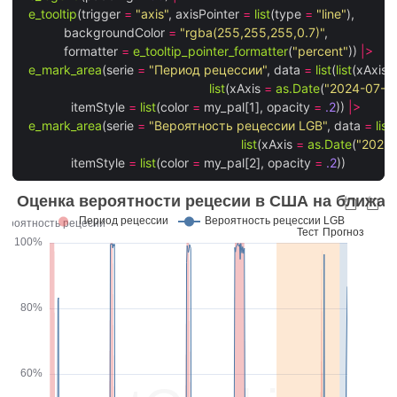
e_tooltip
(trigger 
=
"axis"
, axisPointer 
=
list
(type 
=
"line"
), 

            backgroundColor 
=
"rgba(255,255,255,0.7)"
, 

            formatter 
=
e_tooltip_pointer_formatter
(
"percent"
)) 
|>
e_mark_area
(serie 
=
"Период рецессии"
, data 
=
list
(
list
(xAxis 
list
(xAxis 
=
as.Date
(
"2024-07-0
              itemStyle 
=
list
(color 
=
 my_pal[1], opacity 
=
.2
)) 
|>
e_mark_area
(serie 
=
"Вероятность рецессии LGB"
, data 
=
list
(
list
(xAxis 
=
as.Date
(
"2022-
              itemStyle 
=
list
(color 
=
 my_pal[2], opacity 
=
.2