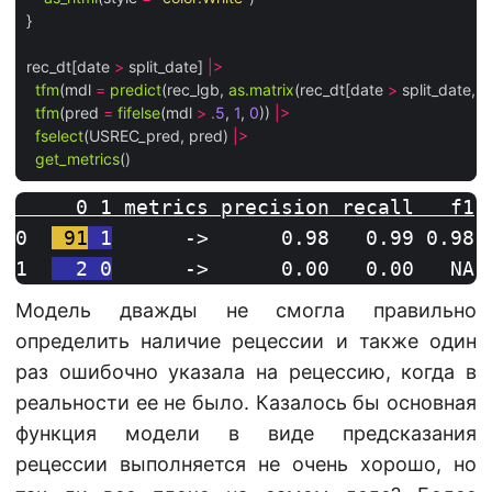
}

rec_dt[date 
>
 split_date] 
|>
tfm
(mdl 
=
predict
(rec_lgb, 
as.matrix
(rec_dt[date 
>
 split_date, 
-
tfm
(pred 
=
fifelse
(mdl 
>
.5
, 
1
, 
0
)) 
|>
fselect
(USREC_pred, pred) 
|>
get_metrics
     0 1 metrics precision recall   f1
0  
 91
 1
      ->
      0.98
   0.99
 0.98
1  
  2
 0
      ->
      0.00
   0.00
   NA
Модель дважды не смогла правильно
определить наличие рецессии и также один
раз ошибочно указала на рецессию, когда в
реальности ее не было. Казалось бы основная
функция модели в виде предсказания
рецессии выполняется не очень хорошо, но