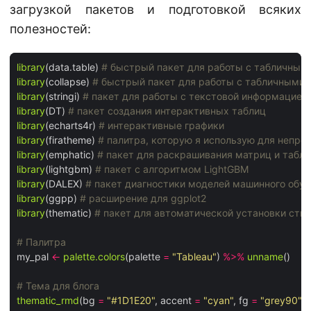
загрузкой пакетов и подготовкой всяких
полезностей:
library
(data.table) 
# быстрый пакет для работы с табличным
library
(collapse) 
# быстрый пакет для работы с табличными
library
(stringi) 
# пакет для работы с текстовой информацией 
library
(DT) 
# пакет создания интерактивных таблиц
library
(echarts4r) 
# интерактивные графики
library
(firatheme) 
# палитра, которую я использую для непр
library
(emphatic) 
# пакет для раскрашивания матриц и табли
library
(lightgbm) 
# пакет с алгоритмом LightGBM
library
(DALEX) 
# пакет диагностики моделей машинного обу
library
(ggpp) 
# расширение для ggplot2
library
(thematic) 
# пакет для автоматической установки стил
# Палитра 
my_pal 
<-
palette.colors
(palette 
=
"Tableau"
) 
%>%
unname
() 

# Тема для блога
thematic_rmd
(bg 
=
"#1D1E20"
, accent 
=
"cyan"
, fg 
=
"grey90"
, 
