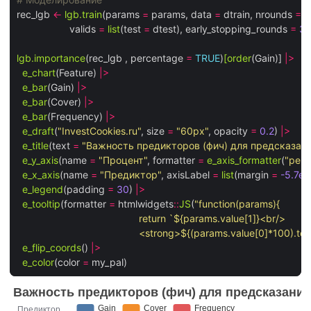
rec_lgb 
<-
lgb.train
(params 
=
 params, data 
=
 dtrain, nrounds 
=
1
                   valids 
=
list
(test 
=
 dtest), early_stopping_rounds 
=
3
lgb.importance
(rec_lgb , percentage 
=
TRUE
)
[order
(Gain)] 
|>
e_chart
(Feature) 
|>
e_bar
(Gain) 
|>
e_bar
(Cover) 
|>
e_bar
(Frequency) 
|>
e_draft
(
"InvestCookies.ru"
, size 
=
"60px"
, opacity 
=
0.2
) 
|>
e_title
(text 
=
"Важность предикторов (фич) для предсказан
e_y_axis
(name 
=
"Процент"
, formatter 
=
e_axis_formatter
(
"perc
e_x_axis
(name 
=
"Предиктор"
, axisLabel 
=
list
(margin 
=
-5.7e2
e_legend
(padding 
=
30
) 
|>
e_tooltip
(formatter 
=
 htmlwidgets
::
JS
(
                                            <strong>${(params.value[0]*100
e_flip_coords
() 
|>
e_color
(color 
=