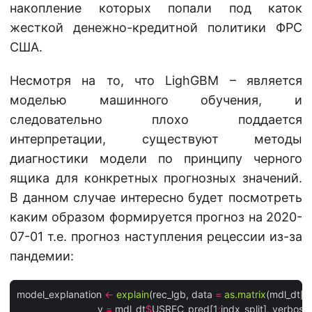
накопление которых попали под каток
жесткой денежно-кредитной политики ФРС
США.
Несмотря на то, что LighGBM – является
моделью машинного обучения, и
следовательно плохо поддается
интерпретации, существуют методы
диагностики модели по принципу черного
ящика для конкретных прогнозных значений.
В данном случае интересно будет посмотреть
каким образом формируется прогноз на 2020-
07-01 т.е. прогноз наступления рецессии из-за
пандемии:
model_explanation 
<-
explain
(rec_lgb, data 
=
as.matrix
(mdl_dt[1
:
                             y 
=
 mdl_dt
$
USREC_pred[1
:
indx_split], verbose 