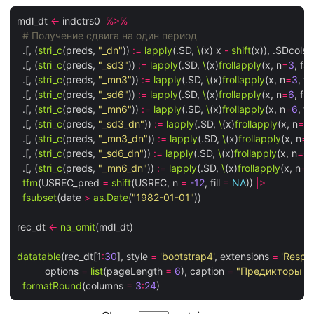
mdl_dt 
<-
 indctrs0  
%>%
# Получение сдвига на один период
  .[, (
stri_c
(preds, 
"_dn"
)) 
:=
lapply
(.SD, 
\
(x) x 
-
shift
(x)), .SDcols 
  .[, (
stri_c
(preds, 
"_sd3"
)) 
:=
lapply
(.SD, 
\
(x)
frollapply
(x, n
=
3
, fs
  .[, (
stri_c
(preds, 
"_mn3"
)) 
:=
lapply
(.SD, 
\
(x)
frollapply
(x, n
=
3
, f
  .[, (
stri_c
(preds, 
"_sd6"
)) 
:=
lapply
(.SD, 
\
(x)
frollapply
(x, n
=
6
, fs
  .[, (
stri_c
(preds, 
"_mn6"
)) 
:=
lapply
(.SD, 
\
(x)
frollapply
(x, n
=
6
, f
  .[, (
stri_c
(preds, 
"_sd3_dn"
)) 
:=
lapply
(.SD, 
\
(x)
frollapply
(x, n
=
3
  .[, (
stri_c
(preds, 
"_mn3_dn"
)) 
:=
lapply
(.SD, 
\
(x)
frollapply
(x, n
=
3
  .[, (
stri_c
(preds, 
"_sd6_dn"
)) 
:=
lapply
(.SD, 
\
(x)
frollapply
(x, n
=
6
,
  .[, (
stri_c
(preds, 
"_mn6_dn"
)) 
:=
lapply
(.SD, 
\
(x)
frollapply
(x, n
=
6
tfm
(USREC_pred 
=
shift
(USREC, n 
=
-12
, fill 
=
NA
)) 
|>
fsubset
(date 
>
as.Date
(
"1982-01-01"
))

rec_dt 
<-
na_omit
(mdl_dt)

datatable
(rec_dt[1
:
30
], style 
=
'bootstrap4'
, extensions 
=
'Respon
          options 
=
list
(pageLength 
=
6
), caption 
=
"Предикторы р
formatRound
(columns 
=
3
:
24