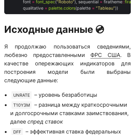
             font 
=
font_spec
(
"Roboto"
), sequential 
=
 firatheme
::
firaP
             qualitative 
=
palette.colors
(palette 
=
"Tableau"
Исходные данные 💿
Я продолжаю пользоваться сведениями,
любезно предоставленными
ФРС США
. В
качестве опережающих индикаторов для
построения модели были выбраны
следующие данные:
– уровень безработицы
UNRATE
– разница между краткосрочными
T10Y3M
и долгосрочными ставками заимствования,
далее
спред ставок
– эффективная ставка федеральных
DFF