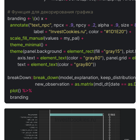
# Функция для декорирования графика
branding 
<-
\
(x) x 
+
annotate
(
"text_npc"
, npcx 
=
.9
, npcy 
=
.2
, alpha 
=
.9
, size 
=
8
, 

                     label 
=
"InvestCookies.ru"
, color 
=
"#1D1E20"
) 
+
scale_fill_manual
(values 
=
 my_pal) 
+
theme_minimal
() 
+
theme
(panel.background 
=
element_rect
(fill 
=
"gray15"
), plot.
        axis.text 
=
element_text
(color 
=
"gray80"
), panel.grid 
=
ele
        text 
=
element_text
(color 
=
"gray80"
))

breakDown
::
break_down
(model_explanation, keep_distributions 
                      new_observation 
=
as.matrix
(mdl_dt[date 
==
as.Da
plot
() 
%>%