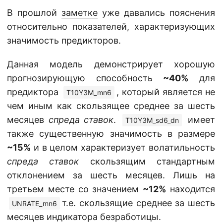
В прошлой
заметке
уже давались пояснения
относительно показателей, характеризующих
значимость предикторов.
Данная модель демонстрирует хорошую
прогнозирующую способность
~40%
для
предиктора
, который является не
T10Y3M_mn6
чем иным как скользящее среднее за шесть
месяцев
спреда ставок
.
имеет
T10Y3M_sd6_dn
также существенную значимость в размере
~15%
и в целом характеризует волатильность
спреда ставок
скользящим стандартным
отклонением за шесть месяцев. Лишь на
третьем месте со значением
~12%
находится
т.е. скользящие среднее за шесть
UNRATE_mn6
месяцев индикатора безработицы.