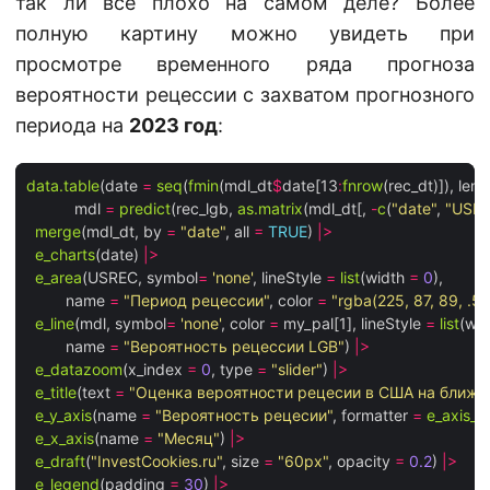
так ли все плохо на самом деле? Более
полную картину можно увидеть при
просмотре временного ряда прогноза
вероятности рецеcсии с захватом прогнозного
периода на
2023 год
:
data.table
(date 
=
seq
(
fmin
(mdl_dt
$
date[13
:
fnrow
(rec_dt)]), leng
           mdl 
=
predict
(rec_lgb, 
as.matrix
(mdl_dt[, 
-
c
(
"date"
, 
"USRE
merge
(mdl_dt, by 
=
"date"
, all 
=
TRUE
) 
|>
e_charts
(date) 
|>
e_area
(USREC, symbol
=
'none'
, lineStyle 
=
list
(width 
=
0
), 

         name 
=
"Период рецессии"
, color 
=
"rgba(225, 87, 89, .5)
e_line
(mdl, symbol
=
'none'
, color 
=
 my_pal[1], lineStyle 
=
list
(wid
         name 
=
"Вероятность рецессии LGB"
) 
|>
e_datazoom
(x_index 
=
0
, type 
=
"slider"
) 
|>
e_title
(text 
=
"Оценка вероятности рецесии в США на ближа
e_y_axis
(name 
=
"Вероятность рецесии"
, formatter 
=
e_axis_f
e_x_axis
(name 
=
"Месяц"
) 
|>
e_draft
(
"InvestCookies.ru"
, size 
=
"60px"
, opacity 
=
0.2
) 
|>
e_legend
(padding 
=
30
) 
|>