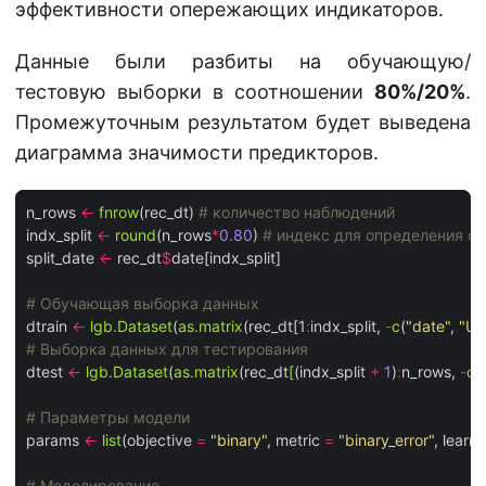
эффективности опережающих индикаторов.
Данные были разбиты на обучающую/
тестовую выборки в соотношении
80%/20%
.
Промежуточным результатом будет выведена
диаграмма значимости предикторов.
n_rows 
<-
fnrow
(rec_dt) 
# количество наблюдений
indx_split 
<-
round
(n_rows
*
0.80
) 
# индекс для определения о
split_date 
<-
 rec_dt
$
date[indx_split]

# Обучающая выборка данных
dtrain 
<-
lgb.Dataset
(
as.matrix
(rec_dt[1
:
indx_split, 
-
c
(
"date"
, 
"US
# Выборка данных для тестирования
dtest 
<-
lgb.Dataset
(
as.matrix
(rec_dt
[
(indx_split 
+
1
)
:
n_rows, 
-
c
(
# Параметры модели
params 
<-
list
(objective 
=
"binary"
, metric 
=
"binary_error"
, learn
# Моделирование