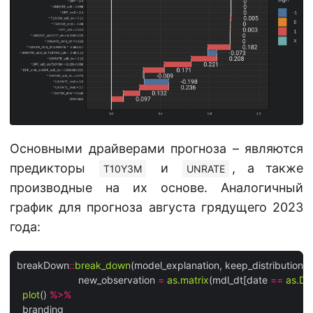
Основными драйверами прогноза – являются
предикторы
и
, а также
T10Y3M
UNRATE
производные на их основе. Аналогичный
график для прогноза августа грядущего 2023
года:
breakDown
::
break_down
(model_explanation, keep_distributions 
                      new_observation 
=
as.matrix
(mdl_dt[date 
==
as.Da
plot
() 
%>%