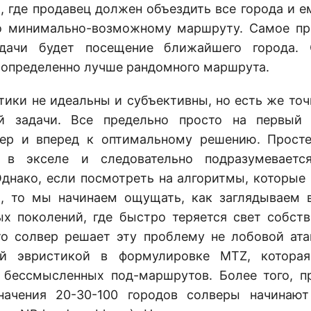
 где продавец должен объездить все города и е
по минимально-возможному маршруту. Самое пр
дачи будет посещение ближайшего города.
 определенно лучше рандомного маршрута.
тики не идеальны и субъективны, но есть же то
й задачи. Все предельно просто на первый 
вер и вперед к оптимальному решению. Прост
 в экселе и следовательно подразумеваетс
Однако, если посмотреть на алгоритмы, которые
, то мы начинаем ощущать, как заглядываем 
х поколений, где быстро теряется свет собств
то солвер решает эту проблему не лобовой ата
ой эвристикой в формулировке MTZ, которая
 бессмысленных под-маршрутов. Более того, п
значения 20-30-100 городов солверы начинают