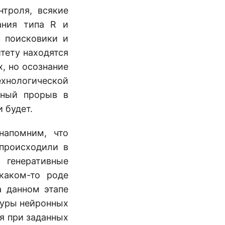
нтроля, всякие
ания типа R и
, поисковики и
итету находятся
, но осознание
ехнологической
нный прорыв в
 будет.
напомним, что
происходили в
генеративные
каком-то роде
а данном этапе
туры нейронных
я при заданных