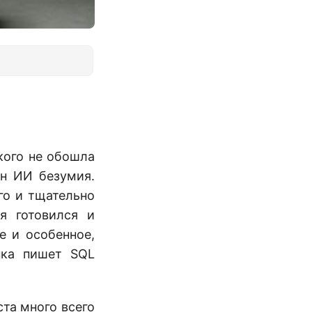
кого не обошла
ен ИИ безумия.
лго и тщательно
я готовился и
е и особенное,
нка пишет SQL
та много всего