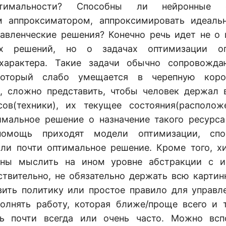
птимальности? Способны ли нейронные с
м аппроксиматором, аппроксимировать идеаль
авленческие решения? Конечно речь идет не о
ких решений, но о задачах оптимизации оп
 характера. Такие задачи обычно сопровожд
который слабо умещается в черепную коро
, сложно представить, чтобы человек держал 
сов(техники), их текущее состояния(располож
мальное решение о назначение такого ресурс
помощь приходят модели оптимизации, спо
ли почти оптимальное решение. Кроме того, 
ны мыслить на ином уровне абстракции с и
ствительно, не обязательно держать всю картинк
ить политику или простое правило для управл
олнять работу, которая ближе/проще всего и 
ть почти всегда или очень часто. Можно всп