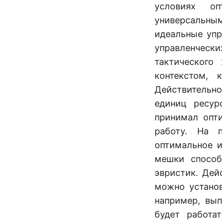
условиях о
универсальны
идеальные упр
управленчес
тактического
контекстом, 
Действительно
единиц ресур
принимал опти
работу. На 
оптимальное и
мешки способ
эвристик. Дей
можно установ
например, вып
будет работа