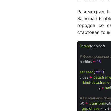
Рассмотрим ба
Salesman Prob
городов со с
стартовая точк
library
(ggplot2)

# Формирование 
n_cities 
<-
16
set.seed
(
2021
)

cities 
<-
data.fram
rbind
(
data.frame
(
                   y 
=
runi
# Визуальное пре
p0 
<-
transform
(cit
ggplot
(
aes
(x, y)) 