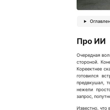
Оглавле
Про ИИ
Очередная вол
стороной. Кон
Кореектнее ска
готовился вс
предвкушал, т
нежели прост
запрос, попутн
Известно, что