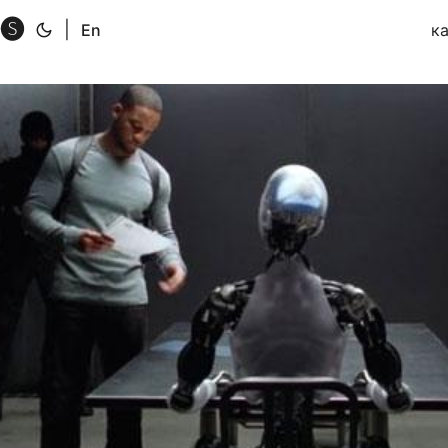
🅢
|
En
к