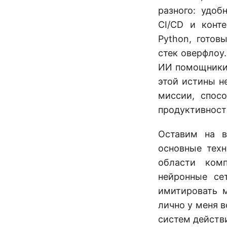
разного: удоб
CI/CD и конт
Python, готов
стек оверфлоу.
ИИ помощники?
этой истины н
миссии, спос
продуктивности
Оставим на в
основные тех
области ком
нейронные се
имитировать м
лично у меня 
систем действ