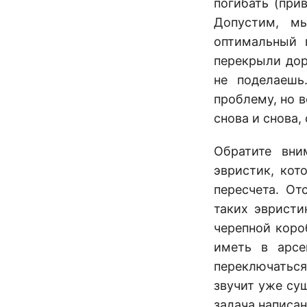
погибать (при
Допустим, м
оптимальный 
перекрыли дор
не поделаешь
проблему, но 
снова и снова, 
Обратите вни
эвристик, кот
пересчета. От
таких эвристи
черепной коро
иметь в арсе
переключаться
звучит уже су
задача написан