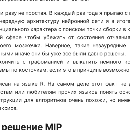
и разу не простая. В каждый раз года я прыгаю 
чередную архитектуру нейронной сети я в итог
нциального характера с поиском точки сборки в к
й сфере чтобы убежать от состояния отчаяния
моего мозжечка. Наверное, такие незаурядные
ными иначе они бы уже все были давно решены.
кончить с графоманией и выкатить немного к
емы по косточкам, если это в принципе возможно
исан на языке R. На самом деле этот факт не
стам или любителям прочих языков понять осно
трукции для алгоритмов очень похожи, но име
аксисе.
 решение MIP