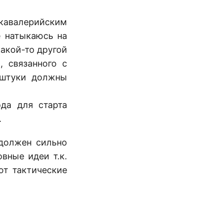
с кавалерийским
е натыкаюсь на
акой-то другой
, связанного с
 штуки должны
ода для старта
.
 должен сильно
вные идеи т.к.
ют тактические