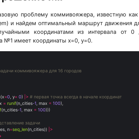
зовую проблему коммивояжера, известную как T
lem) и найдем оптимальный маршрут движения дл
лучайными координатами из интервала от 0 
а №1 имеет координаты x=0, y=0.
задачи коммивояжера для 16 городов
e
(x
=
0
, y
=
0
) 
|>
# первая точка всегда в начале координат
x 
=
runif
(n_cities
-1
, max 
=
100
), 

f
(n_cities
-1
, max 
=
100
))) 

дставление задачи
ies, n
=
seq_len
(n_cities)) 
|>
+