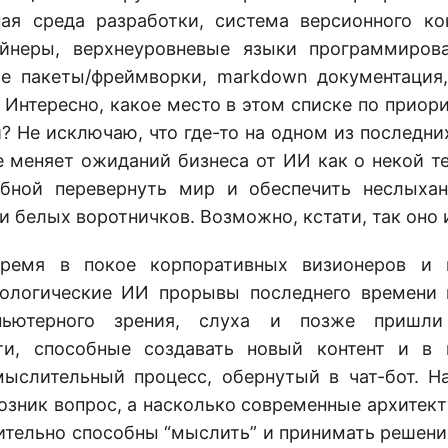
ная среда разработки, система версионного ко
ейнеры, верхнеуровневые языки программиров
ые пакеты/фреймворки, markdown документация
 Интересно, какое место в этом списке по приор
 Не исключаю, что где-то на одном из последних
е меняет ожиданий бизнеса от ИИ как о некой т
обной перевернуть мир и обеспечить неслыха
 белых воротничков. Возможно, кстати, так оно и
ремя в покое корпоративных визионеров и 
нологические ИИ прорывы последнего времени 
пьютерного зрения, слуха и позже пришли 
ти, способные создавать новый контент и в 
ыслительный процесс, обернутый в чат-бот. Н
возник вопрос, а насколько современные архитек
ительно способны “мыслить” и принимать решени