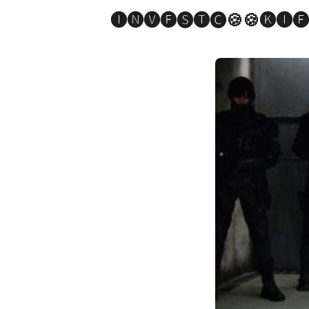
🅘🅝🅥🅔🅢🅣🅒🍪🍪🅚🅘🅔