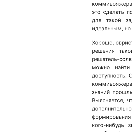
коммивояжера,
это сделать 
для такой за
идеальным, но
Хорошо, эврис
решения тако
решатель-сол
можно найти
доступность. 
коммивояжера
знаний прошлы
Выясняется, ч
дополнительн
формирования
кого-нибудь 