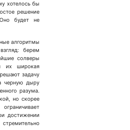
му хотелось бы
остое решение
 Оно будет не
чные алгоритмы
взгляд: берем
ейшие солверы
я их широкая
 решают задачу
в черную дыру
енного разума.
кой, но скорее
 ограничивает
ри достижении
 стремительно