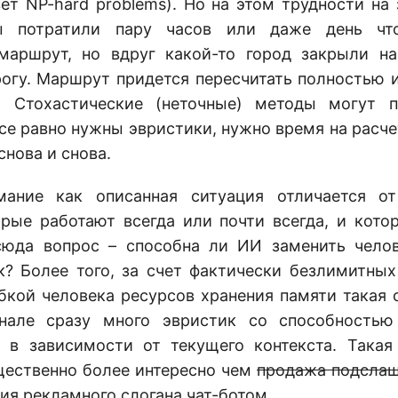
вет NP-hard problems). Но на этом трудности на 
ы потратили пару часов или даже день что
маршрут, но вдруг какой-то город закрыли на
огу. Маршрут придется пересчитать полностью и
. Стохастические (неточные) методы могут 
все равно нужны эвристики, нужно время на расче
снова и снова.
мание как описанная ситуация отличается от
орые работают всегда или почти всегда, и кото
сюда вопрос – способна ли ИИ заменить чело
к? Более того, за счет фактически безлимитных
бкой человека ресурсов хранения памяти такая 
нале сразу много эвристик со способностью
 в зависимости от текущего контекста. Така
щественно более интересно чем
продажа подслащ
ия рекламного слогана чат-ботом.