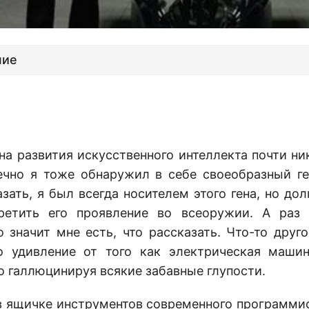
ние
на развития искусственного интеллекта почти ни
ечно я тоже обнаружил в себе своеобразный г
зать, я был всегда носителем этого гена, но до
третить его проявление во всеоружии. А раз 
о значит мне есть, что рассказать. Что-то друго
о удивление от того как электрическая маши
о галлюцинируя всякие забавные глупости.
 в ящичке инструментов современного программис