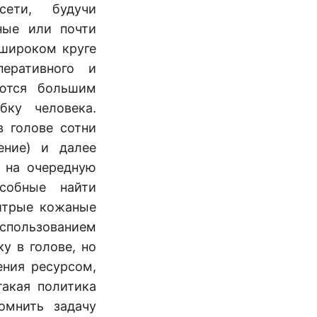
ети, будучи
ные или почти
 широком круге
еративного и
аются большим
бку человека.
в голове сотни
ение) и далее
а на очередную
собные найти
хитрые кожаные
спользованием
у в голове, но
ения ресурсом,
такая политика
омнить задачу